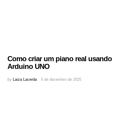
Como criar um piano real usando
Arduino UNO
Posted
by
Laiza Lacerda
5 de dezembro de 2025
by