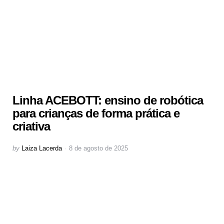
Linha ACEBOTT: ensino de robótica
para crianças de forma prática e
criativa
Posted
by
Laiza Lacerda
8 de agosto de 2025
by