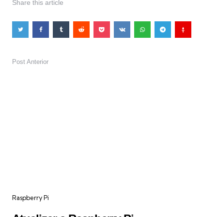
Share
this article
Post Anterior
Post
navigation
Raspberry Pi