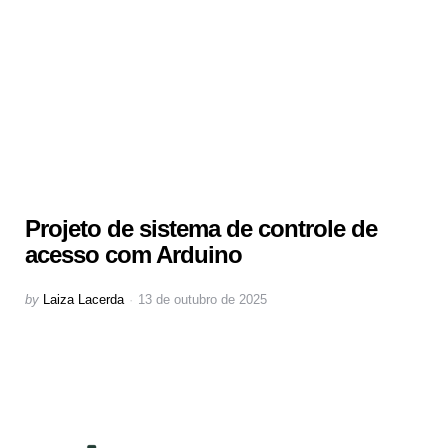
Projeto de sistema de controle de
acesso com Arduino
Posted
by
Laiza Lacerda
13 de outubro de 2025
by