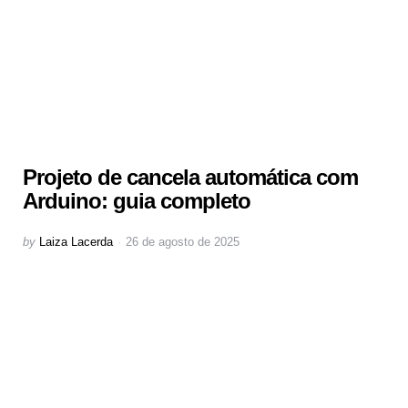
Projeto de cancela automática com
Arduino: guia completo
Posted
by
Laiza Lacerda
26 de agosto de 2025
by