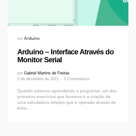
Categorias
Publicado
Arduino
em
em
Arduino – Interface Através do
Monitor Serial
Postado
por
Gabriel Martins de Freitas
por
2 de dezembro de 2021
0 Comentários
Quando estamos aprendendo a programar, um dos
primeiros exercícios que fazemos é a criação de
uma calculadora simples que é operada através de
linha...