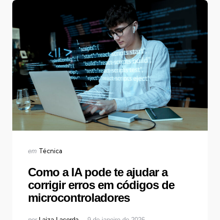
Categorias
Publicado
Técnica
em
em
Como a IA pode te ajudar a
corrigir erros em códigos de
microcontroladores
Postado
por
Laiza Lacerda
9 de janeiro de 2026