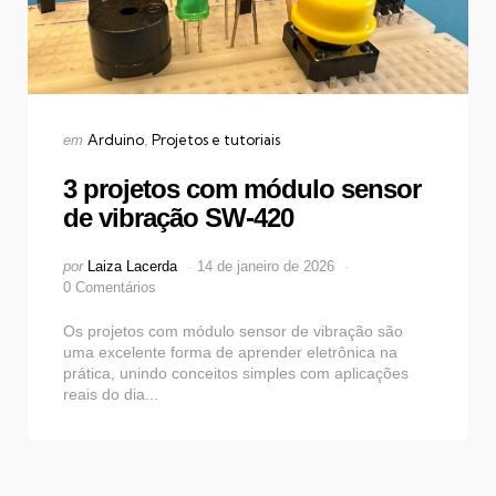
Categorias
Publicado
Arduino
Projetos e tutoriais
em
em
3 projetos com módulo sensor
de vibração SW-420
Postado
por
Laiza Lacerda
14 de janeiro de 2026
por
0 Comentários
Os projetos com módulo sensor de vibração são
uma excelente forma de aprender eletrônica na
prática, unindo conceitos simples com aplicações
reais do dia...