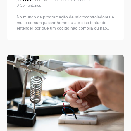
por
0 Comentários
No mundo da programação de microcontroladores é
muito comum passar horas ou até dias tentando
entender por que um código não compila ou não...