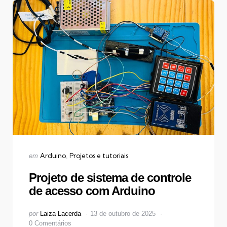
Categorias
Publicado
Arduino
Projetos e tutoriais
em
em
Projeto de sistema de controle
de acesso com Arduino
Postado
por
Laiza Lacerda
13 de outubro de 2025
por
0 Comentários