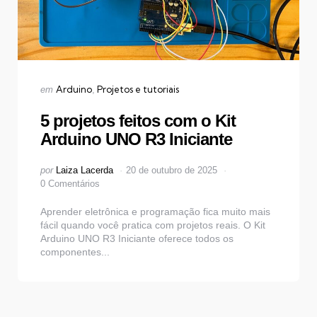
Categorias
Publicado
Arduino
Projetos e tutoriais
em
em
5 projetos feitos com o Kit
Arduino UNO R3 Iniciante
Postado
por
Laiza Lacerda
20 de outubro de 2025
por
0 Comentários
Aprender eletrônica e programação fica muito mais
fácil quando você pratica com projetos reais. O Kit
Arduino UNO R3 Iniciante oferece todos os
componentes...