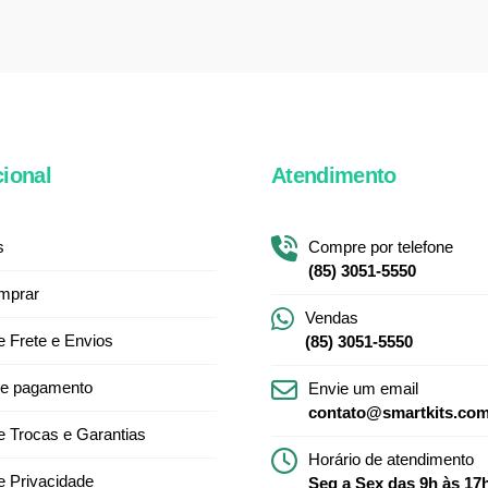
cional
Atendimento
s
Compre por telefone
(85) 3051-5550
mprar
Vendas
de Frete e Envios
(85) 3051-5550
e pagamento
Envie um email
contato@smartkits.com
de Trocas e Garantias
Horário de atendimento
de Privacidade
Seg a Sex das 9h às 17