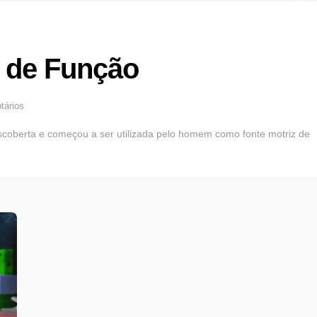
s de Função
tários
escoberta e começou a ser utilizada pelo homem como fonte motriz de