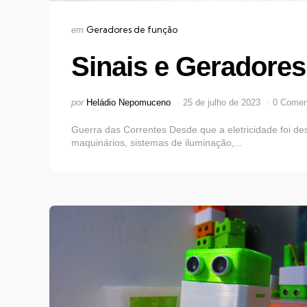
Categorias
Publicado
Geradores de função
em
em
Sinais e Geradore
Postado
por
Heládio Nepomuceno
25 de julho de 2023
0 Comen
por
Guerra das Correntes Desde que a eletricidade foi d
maquinários, sistemas de iluminação,...