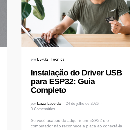
Categorias
Publicado
ESP32
Técnica
em
em
Instalação do Driver USB
para ESP32: Guia
Completo
Postado
por
Laiza Lacerda
24 de julho de 2026
por
0 Comentários
Se você acabou de adquirir um ESP32 e o
computador não reconhece a placa ao conectá-la