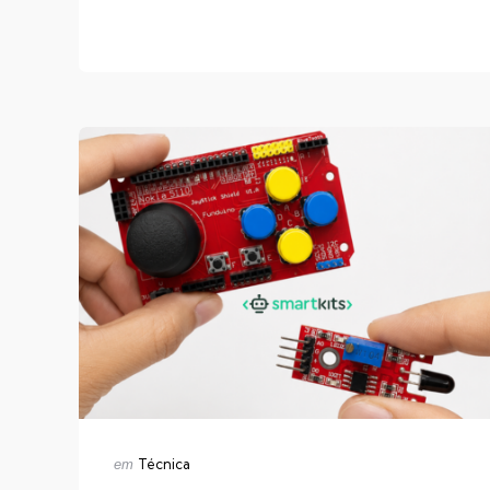
Categorias
Publicado
Técnica
em
em