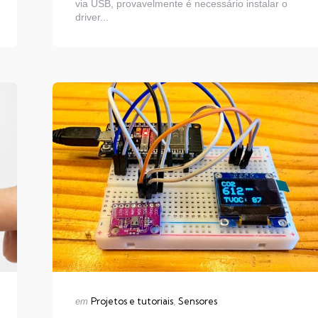
via USB, provavelmente é necessário instalar o
driver...
Categorias
Publicado
Projetos e tutoriais
Sensores
em
em