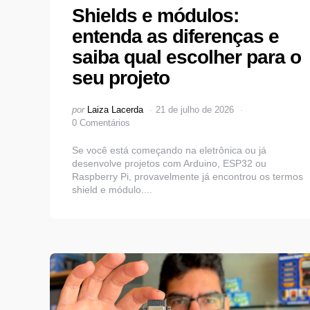
Shields e módulos:
entenda as diferenças e
saiba qual escolher para o
seu projeto
Postado
por
Laiza Lacerda
21 de julho de 2026
por
0 Comentários
Se você está começando na eletrônica ou já
desenvolve projetos com Arduino, ESP32 ou
Raspberry Pi, provavelmente já encontrou os termos
shield e módulo....