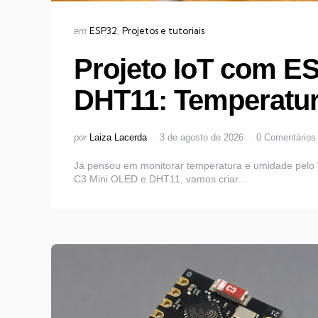
Categorias
Publicado
ESP32
Projetos e tutoriais
em
em
Projeto IoT com E
DHT11: Temperatu
Postado
por
Laiza Lacerda
3 de agosto de 2026
0 Comentários
por
Já pensou em monitorar temperatura e umidade pelo 
C3 Mini OLED e DHT11, vamos criar...