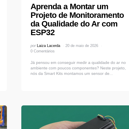
Aprenda a Montar um
Projeto de Monitoramento
da Qualidade do Ar com
ESP32
Postado
por
Laiza Lacerda
20 de maio de 2026
por
0 Comentários
Já pensou em conseguir medir a qualidade do ar no
ambiente com poucos componentes? Neste projeto,
nós da Smart Kits montamos um sensor de...