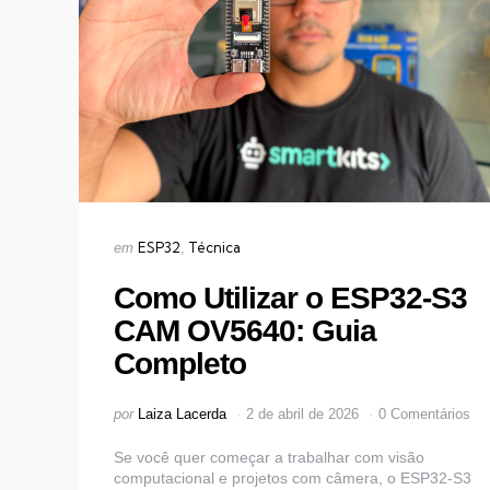
Categorias
Publicado
ESP32
Técnica
em
em
Como Utilizar o ESP32-S3
CAM OV5640: Guia
Completo
Postado
por
Laiza Lacerda
2 de abril de 2026
0 Comentários
por
Se você quer começar a trabalhar com visão
computacional e projetos com câmera, o ESP32-S3