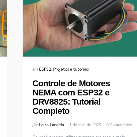
Categorias
Publicado
ESP32
Projetos e tutoriais
em
em
Controle de Motores
NEMA com ESP32 e
DRV8825: Tutorial
Completo
Postado
por
Laiza Lacerda
1 de abril de 2026
0 Comentários
por