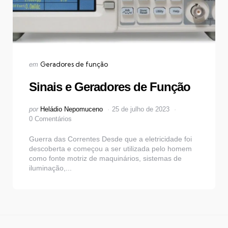
Categorias
Publicado
Geradores de função
em
em
Sinais e Geradores de Função
Postado
por
Heládio Nepomuceno
25 de julho de 2023
por
0 Comentários
Guerra das Correntes Desde que a eletricidade foi
descoberta e começou a ser utilizada pelo homem
como fonte motriz de maquinários, sistemas de
iluminação,...