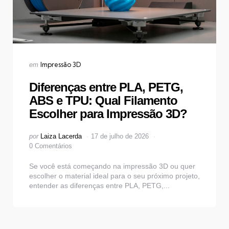
Categorias
Publicado
Impressão 3D
em
em
Diferenças entre PLA, PETG,
ABS e TPU: Qual Filamento
Escolher para Impressão 3D?
Postado
por
Laiza Lacerda
17 de julho de 2026
por
0 Comentários
Se você está começando na impressão 3D ou quer
escolher o material ideal para o seu próximo projeto,
entender as diferenças entre PLA, PETG,...