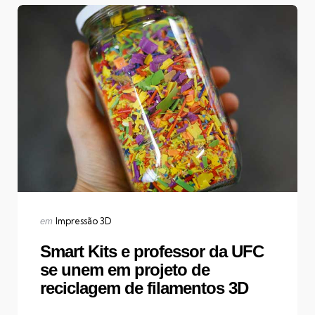
Categorias
Publicado
Impressão 3D
em
em
Smart Kits e professor da UFC
se unem em projeto de
reciclagem de filamentos 3D