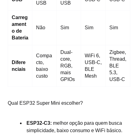
USB
USB
Carreg
ament
Não
Sim
Sim
Sim
o de
Bateria
Dual-
Zigbee,
Compa
WiFi 6,
core,
Thread,
Difere
cto,
USB-C,
RGB,
BLE
nciais
baixo
BLE
mais
5.3,
custo
Mesh
GPIOs
USB-C
Qual ESP32 Super Mini escolher?
ESP32-C3:
melhor opção para quem busca
simplicidade, baixo consumo e WiFi básico.