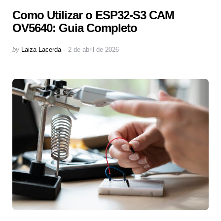
Como Utilizar o ESP32-S3 CAM
OV5640: Guia Completo
Posted
by
Laiza Lacerda
2 de abril de 2026
by