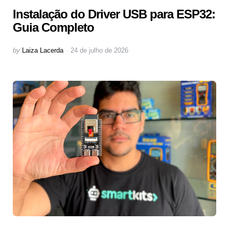
Instalação do Driver USB para ESP32:
Guia Completo
Posted
by
Laiza Lacerda
24 de julho de 2026
by