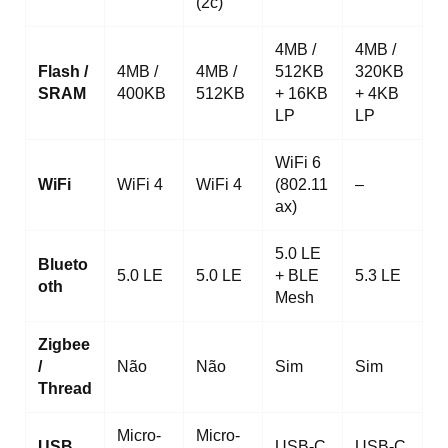
(2c)
4MB /
4MB /
Flash /
4MB /
4MB /
512KB
320KB
SRAM
400KB
512KB
+ 16KB
+ 4KB
LP
LP
WiFi 6
WiFi
WiFi 4
WiFi 4
(802.11
–
ax)
5.0 LE
Blueto
5.0 LE
5.0 LE
+ BLE
5.3 LE
oth
Mesh
Zigbee
/
Não
Não
Sim
Sim
Thread
Micro-
Micro-
USB
USB-C
USB-C