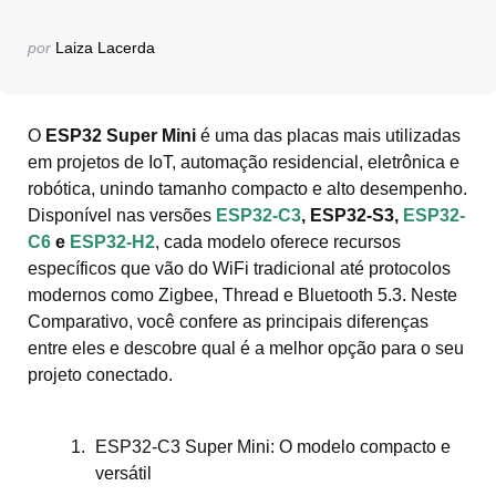
Postado
por
Laiza Lacerda
por
O
ESP32 Super Mini
é uma das placas mais utilizadas
em projetos de IoT, automação residencial, eletrônica e
robótica, unindo tamanho compacto e alto desempenho.
Disponível nas versões
ESP32-C3
, ESP32-S3,
ESP32-
C6
e
ESP32-H2
, cada modelo oferece recursos
específicos que vão do WiFi tradicional até protocolos
modernos como Zigbee, Thread e Bluetooth 5.3. Neste
Comparativo, você confere as principais diferenças
entre eles e descobre qual é a melhor opção para o seu
projeto conectado.
ESP32-C3 Super Mini: O modelo compacto e
versátil