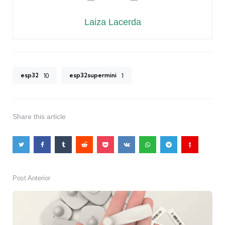
Laiza Lacerda
esp32
esp32supermini
10
1
Share
this article
Post Anterior
Post
navigation