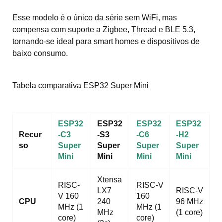
Esse modelo é o único da série sem WiFi, mas
compensa com suporte a Zigbee, Thread e BLE 5.3,
tornando-se ideal para smart homes e dispositivos de
baixo consumo.
Tabela comparativa ESP32 Super Mini
ESP32
ESP32
ESP32
ESP32
Recur
-C3
-S3
-C6
-H2
so
Super
Super
Super
Super
Mini
Mini
Mini
Mini
Xtensa
RISC-
RISC-V
LX7
RISC-V
V 160
160
CPU
240
96 MHz
MHz (1
MHz (1
MHz
(1 core)
core)
core)