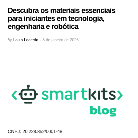
Descubra os materiais essenciais
para iniciantes em tecnologia,
engenharia e robótica
Posted
by
Laiza Lacerda
8 de janeiro de 2026
by
CNPJ: 20.228.852/0001-48